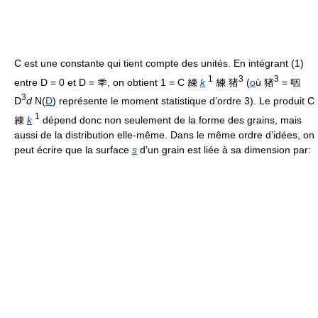
C est une constante qui tient compte des unités. En intégrant (1)
1
3
3
entre D = 0 et D = 秊, on obtient 1 = C 練
k
練 猪
(
o
ù 猪
= 咽
3
D
d
N(
D
) représente le moment statistique d’ordre 3). Le produit C
1
練
k
dépend donc non seulement de la forme des grains, mais
aussi de la distribution elle-même. Dans le même ordre d’idées, on
peut écrire que la surface
s
d’un grain est liée à sa dimension par: