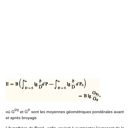
P0
P
où G
et G
sont les moyennes géométriques pondérales avant
et après broyage.
L’
hypothèse de Bond
, enfin, revient à augmenter l’exposant de la