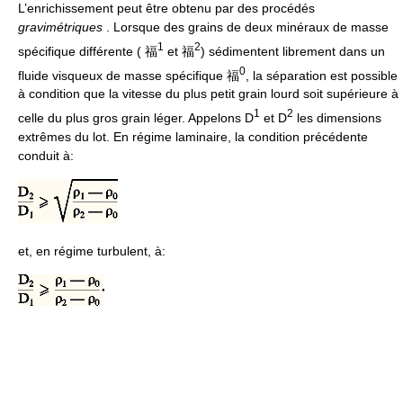
L’enrichissement peut être obtenu par des procédés
gravimétriques
. Lorsque des grains de deux minéraux de masse
1
2
spécifique différente ( 福
et 福
) sédimentent librement dans un
0
fluide visqueux de masse spécifique 福
, la séparation est possible
à condition que la vitesse du plus petit grain lourd soit supérieure à
1
2
celle du plus gros grain léger. Appelons D
et D
les dimensions
extrêmes du lot. En régime laminaire, la condition précédente
conduit à:
et, en régime turbulent, à: