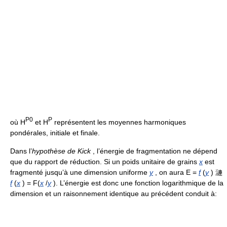
P0
P
où H
et H
représentent les moyennes harmoniques
pondérales, initiale et finale.
Dans l’
hypothèse de Kick
, l’énergie de fragmentation ne dépend
que du rapport de réduction. Si un poids unitaire de grains
x
est
fragmenté jusqu’à une dimension uniforme
y
, on aura E =
f
(
y
) 漣
f
(
x
) = F(
x
/
y
). L’énergie est donc une fonction logarithmique de la
dimension et un raisonnement identique au précédent conduit à: