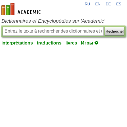
RU
EN
DE
ES
fr-academic.com
Dictionnaires et Encyclopédies sur 'Academic'
Recherche!
interprétations
traductions
livres
Игры ⚽