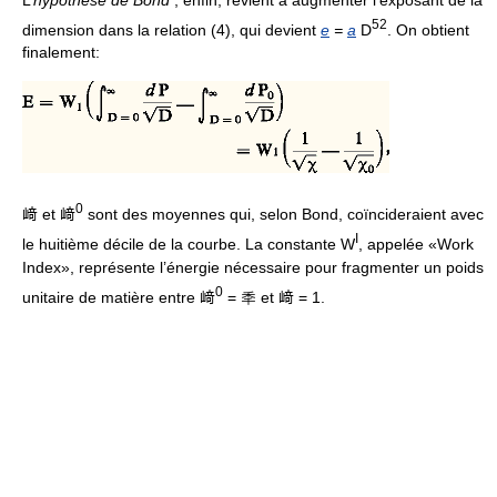
5
2
dimension dans la relation (4), qui devient
e
=
a
D
. On obtient
finalement:
0
﨑 et 﨑
sont des moyennes qui, selon Bond, coïncideraient avec
I
le huitième décile de la courbe. La constante W
, appelée «Work
Index», représente l’énergie nécessaire pour fragmenter un poids
0
unitaire de matière entre 﨑
= 秊 et 﨑 = 1.